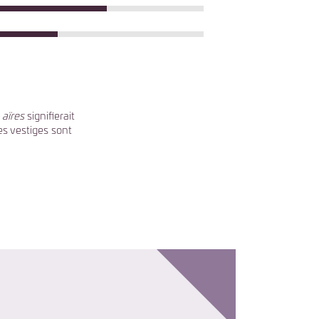
e
aïres
signifierait
s vestiges sont