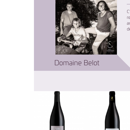
C
r
a
d
Domaine Belot