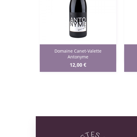
Domaine Canet-Valette
Aperçu rapide

Antonyme
Prix
12,00 €