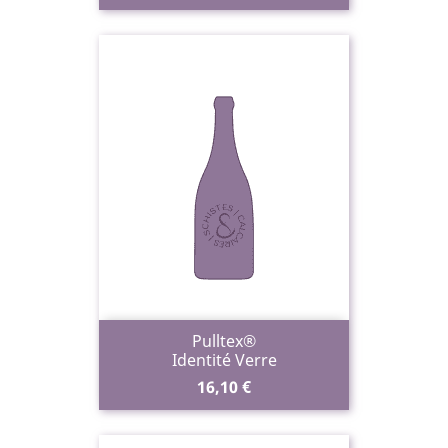
Pulltex®
Identité Verre
Prix
16,10 €