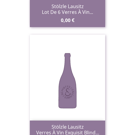
Stölzle Lausitz
Lot De 6 Verres À Vin...
Prix
0,00 €
Stölzle Lausitz
Verres À Vin Exquisit Blind...