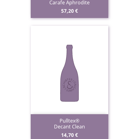
Carafe Aphrodite
Prix
57,20 €
Pulltex®
Decant Clean
Prix
14,70 €