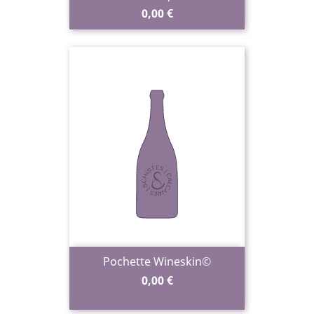
Prix
0,00 €
Pochette Wineskin©
Prix
0,00 €