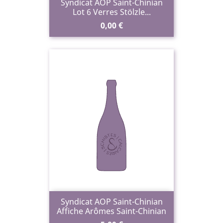
Syndicat AOP Saint-Chinian
Lot 6 Verres Stölzle...
Prix
0,00 €
Syndicat AOP Saint-Chinian
Affiche Arômes Saint-Chinian