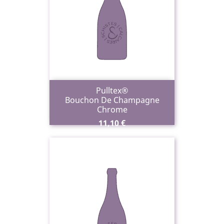
Pulltex®
Bouchon De Champagne
Chrome
Prix
11,10 €