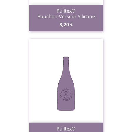
Pulltex®
Bouchon-Verseur Silicone
Prix
8,20 €
Pulltex®