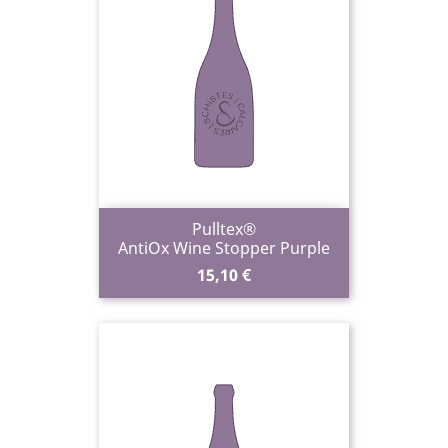
Pulltex®
AntiOx Wine Stopper Purple
Prix
15,10 €